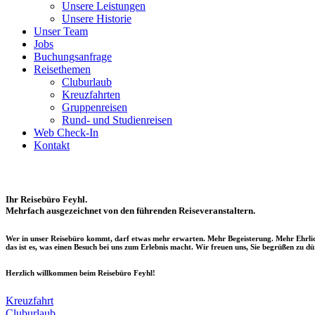
Unsere Leistungen
Unsere Historie
Unser Team
Jobs
Buchungsanfrage
Reisethemen
Cluburlaub
Kreuzfahrten
Gruppenreisen
Rund- und Studienreisen
Web Check-In
Kontakt
Ihr Reisebüro Feyhl.
Mehrfach ausgezeichnet von den führenden Reiseveranstaltern.
Wer in unser Reisebüro kommt, darf etwas mehr erwarten. Mehr Begeisterung. Mehr Ehrlich
das ist es, was einen Besuch bei uns zum Erlebnis macht. Wir freuen uns, Sie begrüßen zu dü
Herzlich willkommen beim Reisebüro Feyhl!​
Kreuzfahrt
Cluburlaub